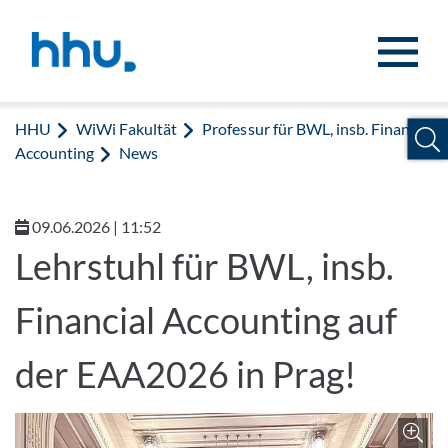
Zum Inhalt springen
Zur Suche springen
HHU
WiWi Fakultät
Professur für BWL, insb. Financial
Accounting
News
09.06.2026 | 11:52
Lehrstuhl für BWL, insb.
Financial Accounting auf
der EAA2026 in Prag!
Z