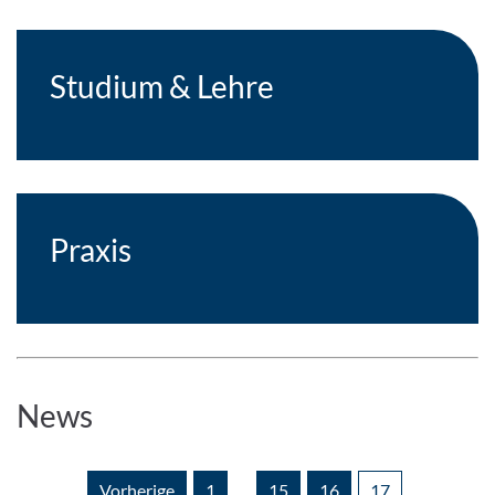
Studium & Lehre
Praxis
News
Vorherige
1
…
15
16
17